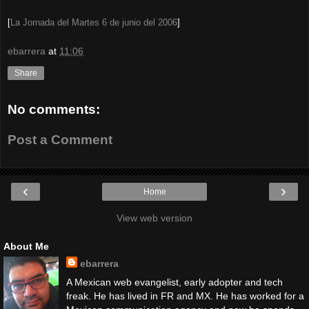
[
La Jornada del Martes 6 de junio del 2006
]
ebarrera
at
11:06
Share
No comments:
Post a Comment
‹
›
Home
View web version
About Me
ebarrera
A Mexican web evangelist, early adopter and tech
freak. He has lived in FR and MX. He has worked for a