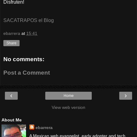
Disfruten!
SACATRAPOS el Blog
ebarrera
at
15:41
Share
No comments:
Post a Comment
‹
›
Home
View web version
About Me
ebarrera
A Mexican web evangelist, early adopter and tech