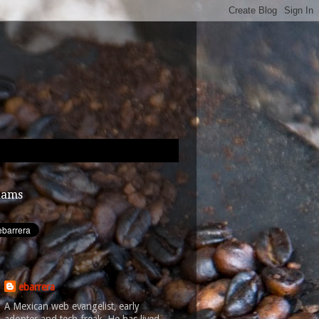
dams
ebarrera
A Mexican web evangelist, early