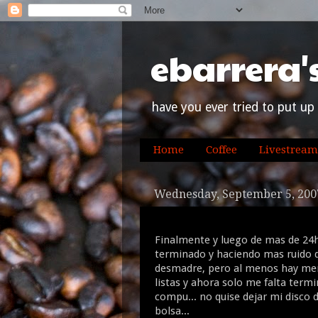
ebarrera'
have you ever tried to put up 
Home
Coffee
Livestream
Wednesday, September 5, 200
Finalmente y luego de mas de 24h s
terminado y haciendo mas ruido q
desmadre, pero al menos hay men
listas y ahora solo me falta termi
compu... no quise dejar mi disco d
bolsa...