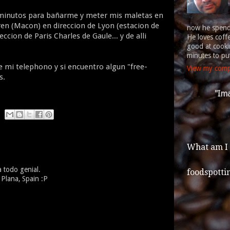
minutos para bañarme y meter mis maletas en
 tren (Macon) en direccion de Lyon (estacion de
now he spends
reccion de Paris Charles de Gaule... y de alli
He loves coff
good at cookin
minutes to put
e mi telephono y si encuentro algun "free-
View my compl
s.
"Ima
What am I
a todo genial.
foodspotti
 Plana, Spain :P