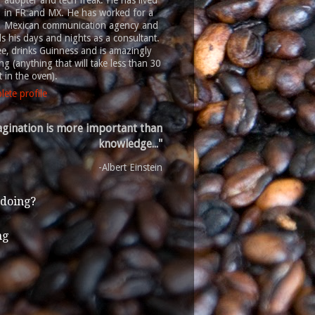
adopter and tech freak. He has lived
in FR and MX. He has worked for a
Mexican communication agency and
 his days and nights as a consultant.
ee, drinks Guinness and is amazingly
g (anything that will take less than 30
 in the oven).
ete profile
gination is more important than
knowledge..."
-Albert Einstein
 doing?
ng