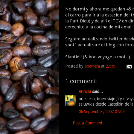
No dormi y ahora me quedan 45 
el carro para ir a la estacion del
la Part Dieu) y de alli el TGV en di
derechito a la cocina de mi ama!
Seguire actualizando twitter desd
spot" actualizare el blog con foto
Slantie!! (& bon voyage a moi...)
Posted by
ebarrera
at
23:19
1 comment:
Aniwiki
said...
pues eso, buen viaje ;) y q vay
saluwikis desde Castellón de la
06 September, 2007 01:09
Post a Comment