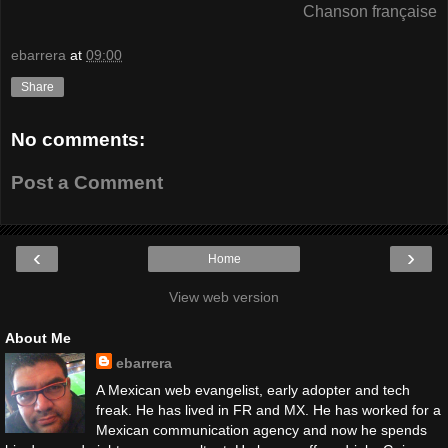
Chanson française
ebarrera
at
09:00
Share
No comments:
Post a Comment
‹
›
Home
View web version
About Me
ebarrera
A Mexican web evangelist, early adopter and tech
freak. He has lived in FR and MX. He has worked for a
Mexican communication agency and now he spends